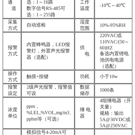
通
选：1～16路
工作
-10℃～40℃
道
数字信号RS-485可
温度
选：1～255路
采集
湿度
自动巡检
10%-95%RH
方式
范围
220VAC或
110VAC/(50～
内置蜂鸣器，LED报
报警
供
60)HZ
警灯，外置声光报警
备选内置锂电
方式
电
器（选配）
池供电电源
（选配）
操作
触摸+按键
功耗
小于10w
方式
报警
2级声光报警，报警值
数据
1000条
设定
可设
储存
4组继电器（开
ppm，
关量）
浓度
继 电
%LEL,%VOL,mg/m3、
规格：输出
单位
器
pphm等（可选）
5A@30VDC或
5A@250VAC
模拟信号4-20mA可