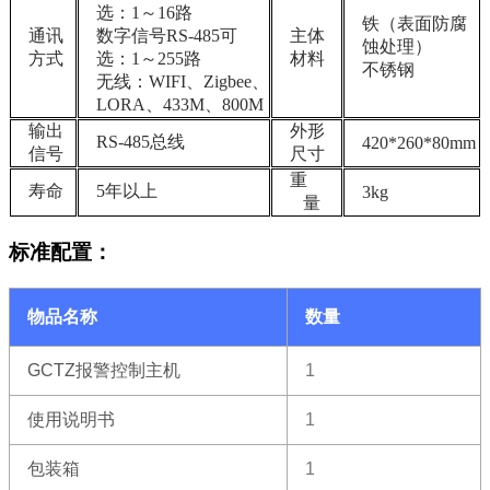
选：1～16路
铁（表面防腐
通讯
数字信号RS-485可
主体
蚀处理）
方式
选：1～255路
材料
不锈钢
无线：WIFI、Zigbee、
LORA、433M、800M
输出
外形
RS-485总线
420*260*80mm
信号
尺寸
重
寿命
5年以上
3kg
量
标准配置：
物品名称
数量
GCTZ报警控制主机
1
使用说明书
1
包装箱
1