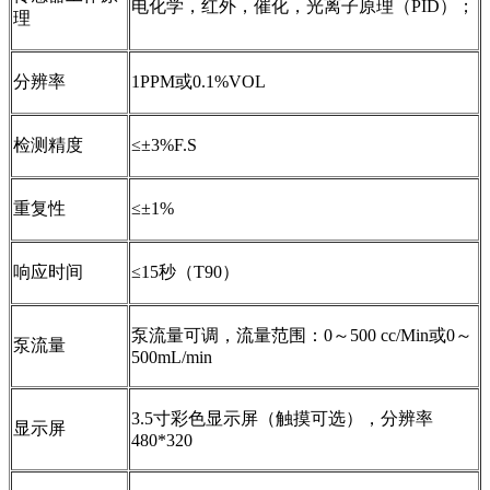
电化学，红外，催化，光离子原理（PID）；
理
分辨率
1PPM或0.1%VOL
检测精度
≤±3%F.S
重复性
≤±1%
响应时间
≤15秒（T90）
泵流量可调，流量范围：0～500 cc/Min或0～
泵流量
500mL/min
3.5寸彩色显示屏（触摸可选），分辨率
显示屏
480*320