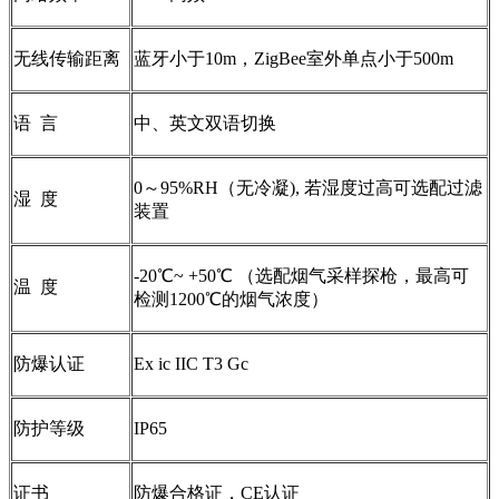
无线传输距离
蓝牙小于10m，ZigBee室外单点小于500m
语 言
中、英文双语切换
0～95%RH（无冷凝), 若湿度过高可选配过滤
湿 度
装置
-20℃~ +50℃ （选配烟气采样探枪，最高可
温 度
检测1200℃的烟气浓度）
防爆认证
Ex ic IIC T3 Gc
防护等级
IP65
证书
防爆合格证，CE认证