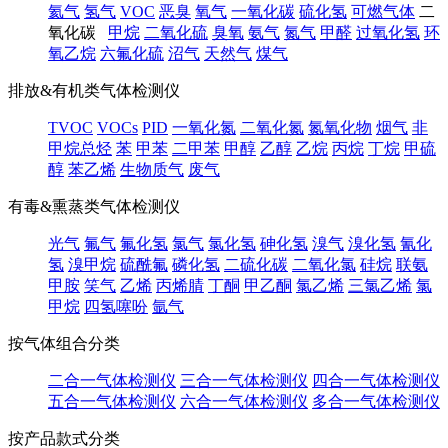
氦气
氢气
VOC
恶臭
氧气
一氧化碳
硫化氢
可燃气体
二
氧化碳
甲烷
二氧化硫
臭氧
氨气
氮气
甲醛
过氧化氢
环
氧乙烷
六氟化硫
沼气
天然气
煤气
排放&有机类气体检测仪
TVOC
VOCs
PID
一氧化氮
二氧化氮
氮氧化物
烟气
非
甲烷总烃
苯
甲苯
二甲苯
甲醇
乙醇
乙烷
丙烷
丁烷
甲硫
醇
苯乙烯
生物质气
废气
有毒&熏蒸类气体检测仪
光气
氟气
氟化氢
氯气
氯化氢
砷化氢
溴气
溴化氢
氰化
氢
溴甲烷
硫酰氟
磷化氢
二硫化碳
二氧化氯
硅烷
联氨
甲胺
笑气
乙烯
丙烯腈
丁酮
甲乙酮
氯乙烯
三氯乙烯
氯
甲烷
四氢噻吩
氩气
按气体组合分类
二合一气体检测仪
三合一气体检测仪
四合一气体检测仪
五合一气体检测仪
六合一气体检测仪
多合一气体检测仪
按产品款式分类