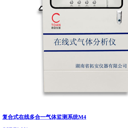
复合式在线多合一气体监测系统M4