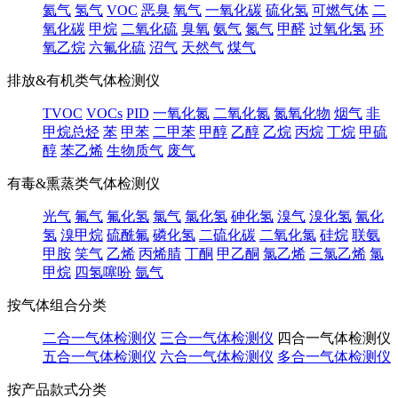
氦气
氢气
VOC
恶臭
氧气
一氧化碳
硫化氢
可燃气体
二
氧化碳
甲烷
二氧化硫
臭氧
氨气
氮气
甲醛
过氧化氢
环
氧乙烷
六氟化硫
沼气
天然气
煤气
排放&有机类气体检测仪
TVOC
VOCs
PID
一氧化氮
二氧化氮
氮氧化物
烟气
非
甲烷总烃
苯
甲苯
二甲苯
甲醇
乙醇
乙烷
丙烷
丁烷
甲硫
醇
苯乙烯
生物质气
废气
有毒&熏蒸类气体检测仪
光气
氟气
氟化氢
氯气
氯化氢
砷化氢
溴气
溴化氢
氰化
氢
溴甲烷
硫酰氟
磷化氢
二硫化碳
二氧化氯
硅烷
联氨
甲胺
笑气
乙烯
丙烯腈
丁酮
甲乙酮
氯乙烯
三氯乙烯
氯
甲烷
四氢噻吩
氩气
按气体组合分类
二合一气体检测仪
三合一气体检测仪
四合一气体检测仪
五合一气体检测仪
六合一气体检测仪
多合一气体检测仪
按产品款式分类