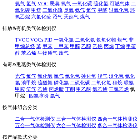
氦气
氢气
VOC
恶臭
氧气
一氧化碳
硫化氢
可燃气体
二
氧化碳
甲烷
二氧化硫
臭氧
氨气
氮气
甲醛
过氧化氢
环
氧乙烷
六氟化硫
沼气
天然气
煤气
排放&有机类气体检测仪
TVOC
VOCs
PID
一氧化氮
二氧化氮
氮氧化物
烟气
非
甲烷总烃
苯
甲苯
二甲苯
甲醇
乙醇
乙烷
丙烷
丁烷
甲硫
醇
苯乙烯
生物质气
废气
有毒&熏蒸类气体检测仪
光气
氟气
氟化氢
氯气
氯化氢
砷化氢
溴气
溴化氢
氰化
氢
溴甲烷
硫酰氟
磷化氢
二硫化碳
二氧化氯
硅烷
联氨
甲胺
笑气
乙烯
丙烯腈
丁酮
甲乙酮
氯乙烯
三氯乙烯
氯
甲烷
四氢噻吩
氩气
按气体组合分类
二合一气体检测仪
三合一气体检测仪
四合一气体检测仪
五合一气体检测仪
六合一气体检测仪
多合一气体检测仪
按产品款式分类