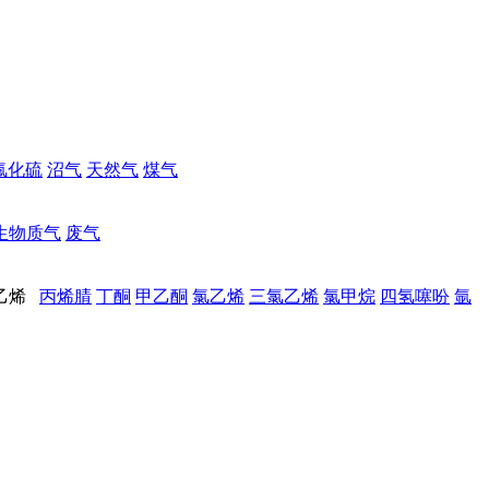
氟化硫
沼气
天然气
煤气
生物质气
废气
乙烯
丙烯腈
丁酮
甲乙酮
氯乙烯
三氯乙烯
氯甲烷
四氢噻吩
氩