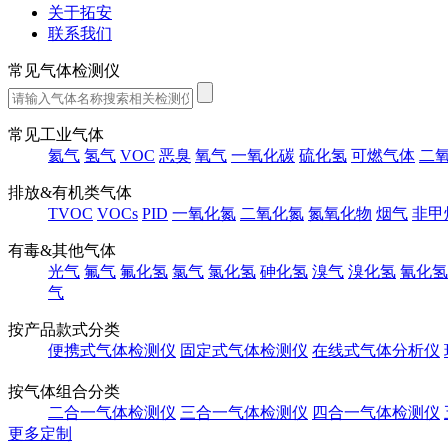
关于拓安
联系我们
常见气体检测仪
常见工业气体
氦气
氢气
VOC
恶臭
氧气
一氧化碳
硫化氢
可燃气体
二
排放&有机类气体
TVOC
VOCs
PID
一氧化氮
二氧化氮
氮氧化物
烟气
非甲
有毒&其他气体
光气
氟气
氟化氢
氯气
氯化氢
砷化氢
溴气
溴化氢
氰化氢
气
按产品款式分类
便携式气体检测仪
固定式气体检测仪
在线式气体分析仪
按气体组合分类
二合一气体检测仪
三合一气体检测仪
四合一气体检测仪
更多定制