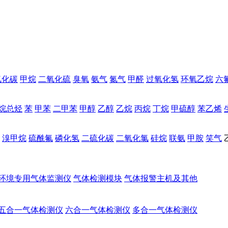
氧化碳
甲烷
二氧化硫
臭氧
氨气
氮气
甲醛
过氧化氢
环氧乙烷
六
烷总烃
苯
甲苯
二甲苯
甲醇
乙醇
乙烷
丙烷
丁烷
甲硫醇
苯乙烯
溴甲烷
硫酰氟
磷化氢
二硫化碳
二氧化氯
硅烷
联氨
甲胺
笑气
环境专用气体监测仪
气体检测模块
气体报警主机及其他
五合一气体检测仪
六合一气体检测仪
多合一气体检测仪