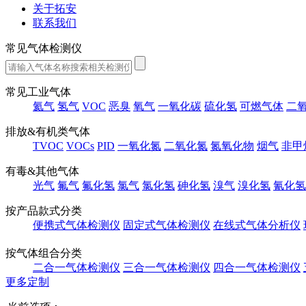
关于拓安
联系我们
常见气体检测仪
常见工业气体
氦气
氢气
VOC
恶臭
氧气
一氧化碳
硫化氢
可燃气体
二
排放&有机类气体
TVOC
VOCs
PID
一氧化氮
二氧化氮
氮氧化物
烟气
非甲
有毒&其他气体
光气
氟气
氟化氢
氯气
氯化氢
砷化氢
溴气
溴化氢
氰化氢
按产品款式分类
便携式气体检测仪
固定式气体检测仪
在线式气体分析仪
按气体组合分类
二合一气体检测仪
三合一气体检测仪
四合一气体检测仪
更多定制