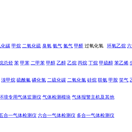
氧化碳
甲烷
二氧化硫
臭氧
氨气
氮气
甲醛
过氧化氢
环氧乙烷
六
烷总烃
苯
甲苯
二甲苯
甲醇
乙醇
乙烷
丙烷
丁烷
甲硫醇
苯乙烯
溴甲烷
硫酰氟
磷化氢
二硫化碳
二氧化氯
硅烷
联氨
甲胺
笑气
环境专用气体监测仪
气体检测模块
气体报警主机及其他
五合一气体检测仪
六合一气体检测仪
多合一气体检测仪