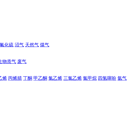
氟化硫
沼气
天然气
煤气
生物质气
废气
乙烯
丙烯腈
丁酮
甲乙酮
氯乙烯
三氯乙烯
氯甲烷
四氢噻吩
氩气