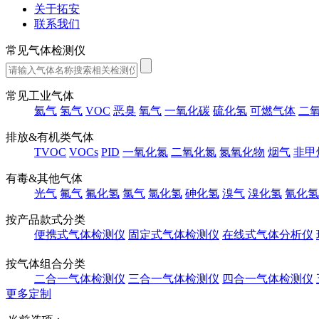
关于拓安
联系我们
常见气体检测仪
常见工业气体
氦气
氢气
VOC
恶臭
氧气
一氧化碳
硫化氢
可燃气体
二
排放&有机类气体
TVOC
VOCs
PID
一氧化氮
二氧化氮
氮氧化物
烟气
非甲
有毒&其他气体
光气
氟气
氟化氢
氯气
氯化氢
砷化氢
溴气
溴化氢
氰化氢
按产品款式分类
便携式气体检测仪
固定式气体检测仪
在线式气体分析仪
按气体组合分类
二合一气体检测仪
三合一气体检测仪
四合一气体检测仪
更多定制