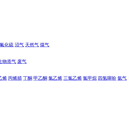
氟化硫
沼气
天然气
煤气
生物质气
废气
乙烯
丙烯腈
丁酮
甲乙酮
氯乙烯
三氯乙烯
氯甲烷
四氢噻吩
氩气