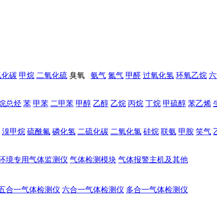
氧化碳
甲烷
二氧化硫
臭氧
氨气
氮气
甲醛
过氧化氢
环氧乙烷
六
烷总烃
苯
甲苯
二甲苯
甲醇
乙醇
乙烷
丙烷
丁烷
甲硫醇
苯乙烯
溴甲烷
硫酰氟
磷化氢
二硫化碳
二氧化氯
硅烷
联氨
甲胺
笑气
环境专用气体监测仪
气体检测模块
气体报警主机及其他
五合一气体检测仪
六合一气体检测仪
多合一气体检测仪