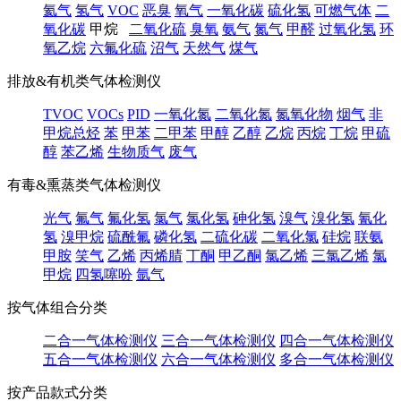
氦气
氢气
VOC
恶臭
氧气
一氧化碳
硫化氢
可燃气体
二
氧化碳
甲烷
二氧化硫
臭氧
氨气
氮气
甲醛
过氧化氢
环
氧乙烷
六氟化硫
沼气
天然气
煤气
排放&有机类气体检测仪
TVOC
VOCs
PID
一氧化氮
二氧化氮
氮氧化物
烟气
非
甲烷总烃
苯
甲苯
二甲苯
甲醇
乙醇
乙烷
丙烷
丁烷
甲硫
醇
苯乙烯
生物质气
废气
有毒&熏蒸类气体检测仪
光气
氟气
氟化氢
氯气
氯化氢
砷化氢
溴气
溴化氢
氰化
氢
溴甲烷
硫酰氟
磷化氢
二硫化碳
二氧化氯
硅烷
联氨
甲胺
笑气
乙烯
丙烯腈
丁酮
甲乙酮
氯乙烯
三氯乙烯
氯
甲烷
四氢噻吩
氩气
按气体组合分类
二合一气体检测仪
三合一气体检测仪
四合一气体检测仪
五合一气体检测仪
六合一气体检测仪
多合一气体检测仪
按产品款式分类